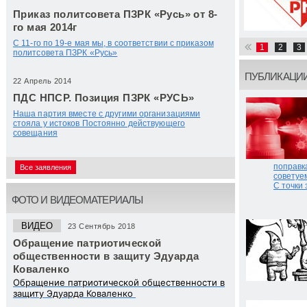
Приказ политсовета ПЗРК «Русь» от 8-
го мая 2014г
С 11-го по 19-е мая мы, в соответствии с приказом
1
2
3
политсовета ПЗРК «Русь»
ПУБЛИКАЦИ
22 Апрель 2014
ПДС НПСР. Позиция ПЗРК «РУСЬ»
Наша партия вместе с другими организациями
стояла у истоков Постоянно действующего
совещания
поправк
Все заявления
советуе
С точки
ФОТО И ВИДЕОМАТЕРИАЛЫ
ВИДЕО
23 Сентябрь 2018
Обращение патриотической
общественности в защиту Эдуарда
Коваленко
Обращение патриотической общественности в
защиту Эдуарда Коваленко