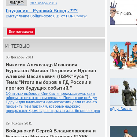
ВИДЕО
30 Январь 2018
Грудинин - Русский Вождь???
Выступление Войцинского С.В. от ПЗРК "Русь"
Все материалы
ИНТЕРВЬЮ
05 Декабрь 2011
Никитин Александр Иванович,
Бурлаков Михаил Петрович и Вдовин
Алексей Васильевич (ПЗРК"Русь").
Тема:"Итоги выборов в ГД России и
прогноз будущих событий."
Об итогах выборов. Они были предсказуемы, как в
общем-то никто не сомневался. Приписали победу
Едру и для видимости «демократии» дали какие-то
проценты тем партиям, которые надежно
«Друг Билл».
прикрывают Кремль, разыгрывая из себя оппозицию
29 Ноябрь 2011
Войцинский Сергей Владиславович и
Бурлаков Михаил Петрович (ПЗРК