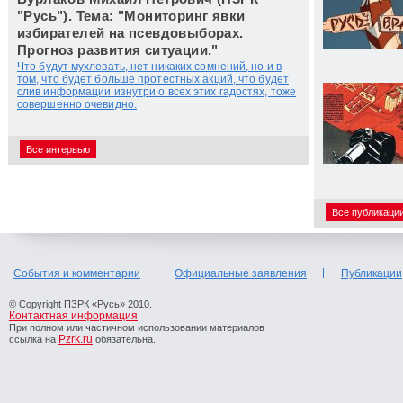
"Русь"). Тема: "Мониторинг явки
избирателей на псевдовыборах.
Прогноз развития ситуации."
Что будут мухлевать, нет никаких сомнений, но и в
том, что будет больше протестных акций, что будет
слив информации изнутри о всех этих гадостях, тоже
совершенно очевидно.
Все интервью
Все публикаци
События и комментарии
Официальные заявления
Публикации
© Copyright ПЗРК «Русь» 2010.
Контактная информация
При полном или частичном использовании материалов
Pzrk.ru
ссылка на
обязательна.