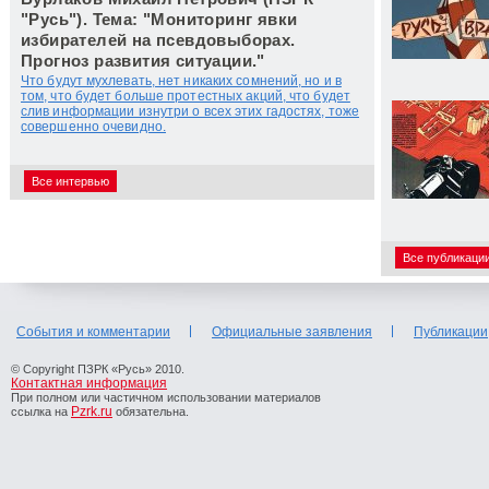
"Русь"). Тема: "Мониторинг явки
избирателей на псевдовыборах.
Прогноз развития ситуации."
Что будут мухлевать, нет никаких сомнений, но и в
том, что будет больше протестных акций, что будет
слив информации изнутри о всех этих гадостях, тоже
совершенно очевидно.
Все интервью
Все публикаци
События и комментарии
Официальные заявления
Публикации
© Copyright ПЗРК «Русь» 2010.
Контактная информация
При полном или частичном использовании материалов
Pzrk.ru
ссылка на
обязательна.