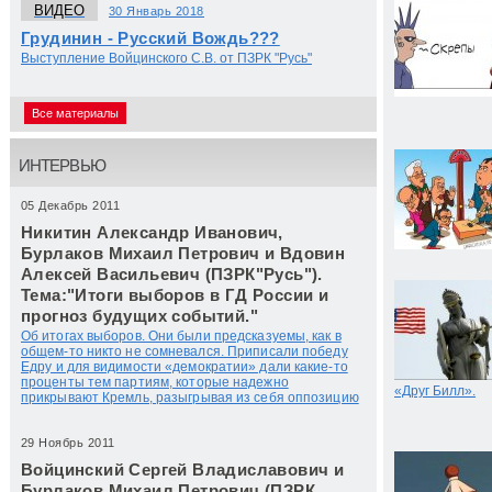
ВИДЕО
30 Январь 2018
Грудинин - Русский Вождь???
Выступление Войцинского С.В. от ПЗРК "Русь"
Все материалы
ИНТЕРВЬЮ
05 Декабрь 2011
Никитин Александр Иванович,
Бурлаков Михаил Петрович и Вдовин
Алексей Васильевич (ПЗРК"Русь").
Тема:"Итоги выборов в ГД России и
прогноз будущих событий."
Об итогах выборов. Они были предсказуемы, как в
общем-то никто не сомневался. Приписали победу
Едру и для видимости «демократии» дали какие-то
проценты тем партиям, которые надежно
«Друг Билл».
прикрывают Кремль, разыгрывая из себя оппозицию
29 Ноябрь 2011
Войцинский Сергей Владиславович и
Бурлаков Михаил Петрович (ПЗРК