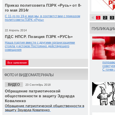
Приказ политсовета ПЗРК «Русь» от 8-
го мая 2014г
С 11-го по 19-е мая мы, в соответствии с приказом
1
2
3
политсовета ПЗРК «Русь»
ПУБЛИКАЦИ
22 Апрель 2014
ПДС НПСР. Позиция ПЗРК «РУСЬ»
Наша партия вместе с другими организациями
стояла у истоков Постоянно действующего
совещания
поправк
Все заявления
советуе
С точки
ФОТО И ВИДЕОМАТЕРИАЛЫ
ВИДЕО
23 Сентябрь 2018
Обращение патриотической
общественности в защиту Эдуарда
Коваленко
Обращение патриотической общественности в
защиту Эдуарда Коваленко